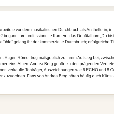
beitete vor dem musikalischen Durchbruch als Arzthelferin; in i
begann ihre professionelle Karriere, das Debütalbum „Du bist f
efühle“ gelang ihr der kommerzielle Durchbruch; erfolgreiche T
t Eugen Römer trug maßgeblich zu ihrem Aufstieg bei; zwische
mmer‑eins‑Alben. Andrea Berg gehört zu den prägenden Vertret
onen verkaufte Tonträger, Auszeichnungen wie 6 ECHO und 8 Go
er zuzuordnen. Fans von Andrea Berg hören häufig auch Künst