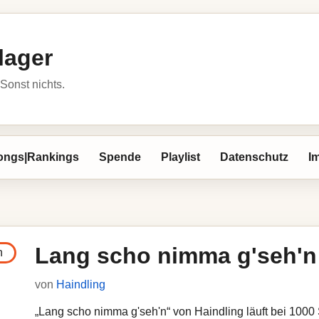
lager
Sonst nichts.
ongs|Rankings
Spende
Playlist
Datenschutz
I
Lang scho nimma g'seh'n
von
Haindling
„Lang scho nimma g'seh'n“ von Haindling läuft bei 1000 S